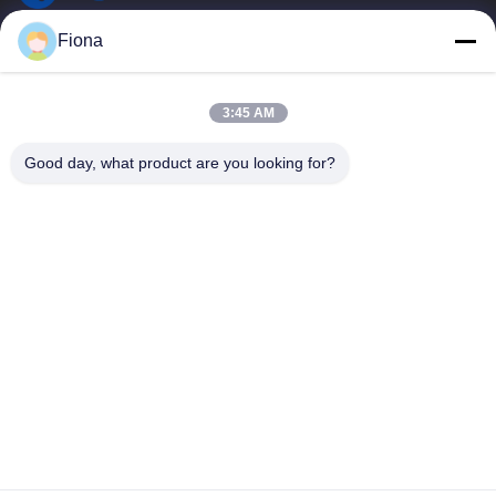
ESTEL (GUANGDONG) TECHNOLOGY CO., LTD.
Fiona
ESTEL ((GUANGDONG) TECHNOLOGY CO., LTD
Liên Kết Nhanh
3:45 AM
Nhà
Mới
Good day, what product are you looking for?
Sản Phẩm
Video
Về Chúng Tôi
Chuyến Tham Quan Nhà Máy
Kiểm Soát Chất Lượng
Liên Hệ Với Chúng Tôi
Liên Hệ Với Chúng Tôi
00-86-13752765943
info@estel.com.cn
Bản quyền © 2016-2026 ESTEL (GUANGDONG) TECHNOLOGY CO., LTD..