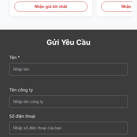
Nhận giá tốt nhất
Nhận giá
Gửi Yêu Cầu
Tên *
Tên công ty
Số điện thoại