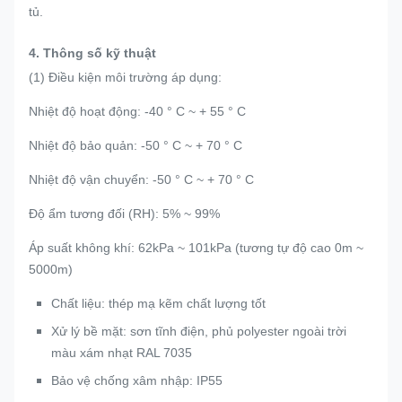
tủ.
4. Thông số kỹ thuật
(1) Điều kiện môi trường áp dụng:
Nhiệt độ hoạt động: -40 ° C ~ + 55 ° C
Nhiệt độ bảo quản: -50 ° C ~ + 70 ° C
Nhiệt độ vận chuyển: -50 ° C ~ + 70 ° C
Độ ẩm tương đối (RH): 5% ~ 99%
Áp suất không khí: 62kPa ~ 101kPa (tương tự độ cao 0m ~
5000m)
Chất liệu: thép mạ kẽm chất lượng tốt
Xử lý bề mặt: sơn tĩnh điện, phủ polyester ngoài trời
màu xám nhạt RAL 7035
Bảo vệ chống xâm nhập: IP55