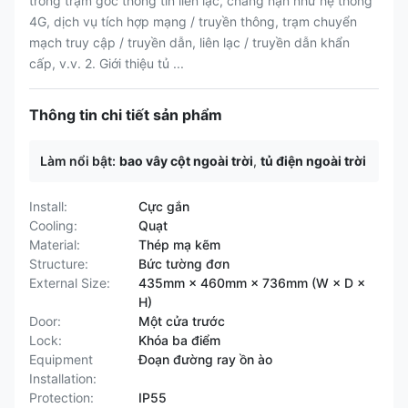
trong trạm gốc thông tin liên lạc, chẳng hạn như hệ thống
4G, dịch vụ tích hợp mạng / truyền thông, trạm chuyển
mạch truy cập / truyền dẫn, liên lạc / truyền dẫn khẩn
cấp, v.v. 2. Giới thiệu tủ ...
Thông tin chi tiết sản phẩm
Làm nổi bật:
bao vây cột ngoài trời
,
tủ điện ngoài trời
Install:
Cực gắn
Cooling:
Quạt
Material:
Thép mạ kẽm
Structure:
Bức tường đơn
External Size:
435mm × 460mm × 736mm (W × D ×
H)
Door:
Một cửa trước
Lock:
Khóa ba điểm
Equipment
Đoạn đường ray ồn ào
Installation:
Protection:
IP55