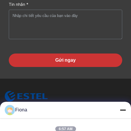
Tin nhắn *
Gửi ngay
ESTEL (GUANGDONG) TECHNOLOGY CO., LTD.
Fiona
ESTEL ((GUANGDONG) TECHNOLOGY CO., LTD
Liên Kết Nhanh
6:57 AM