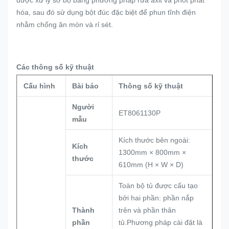
được xử lý sơ bộ bằng phương pháp rửa axit và phốt phát
hóa, sau đó sử dụng bột đúc đặc biệt để phun tĩnh điện
nhằm chống ăn mòn và rỉ sét.
Các thông số kỹ thuật
Cấu hình
Bài báo
Thông số kỹ thuật
Người
ET8061130P
mẫu
Kích thước bên ngoài:
Kích
1300mm × 800mm ×
thước
610mm (H × W × D)
Toàn bộ tủ được cấu tạo
bởi hai phần: phần nắp
Thành
trên và phần thân
phần
tủ.Phương pháp cài đặt là