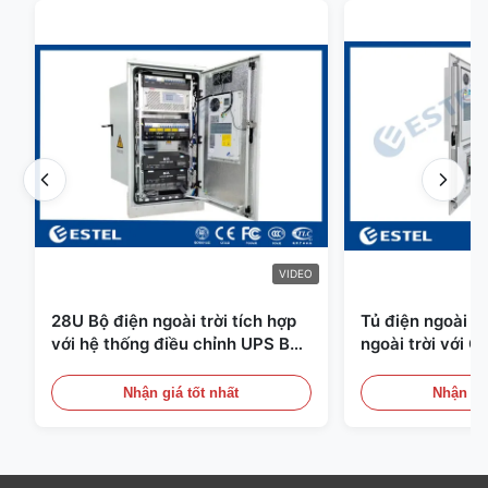
VIDEO
28U Bộ điện ngoài trời tích hợp
Tủ điện ngoài tr
với hệ thống điều chỉnh UPS Bộ
ngoài trời với C
pin lưu trữ năng lượng
Cảm biến cửa
Nhận giá tốt nhất
Nhận giá