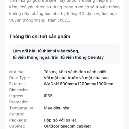
viễn thông ngoài trời sê-ri này được làm bằng thép mạ
kẽm, chủ yếu được sử dụng trong trạm cơ sở truyền thông
không dây, chẳng hạn như hệ thống 4G, dịch vụ tích hợp
truyền thông/mạng, trạm chuy...
Thông tin chi tiết sản phẩm
Làm nổi bật:
tủ thiết bị viễn thông
,
tủ viễn thông ngoài trời
,
tủ viễn thông One Bay
Material:
Tôn mạ kẽm vách đơn cách nhiệt
Door Type:
Với một cửa trước và một cửa sau
External
W×D×H 800mm×1200mm×1300mm
Dimension:
Ingress
IP55
Protection:
Temperature
Máy điều hòa
Control:
Package:
Hộp gỗ với pallet
Cabinet:
Outdoor telecom cabinet