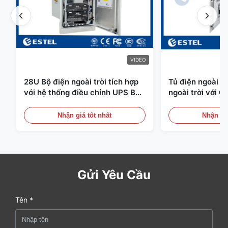
VIDEO
28U Bộ điện ngoài trời tích hợp
Tủ điện ngoài tr
với hệ thống điều chỉnh UPS Bộ
ngoài trời với C
pin lưu trữ năng lượng
Cảm biến cửa
Nhận giá tốt nhất
Nhận giá
Gửi Yêu Cầu
Tên *