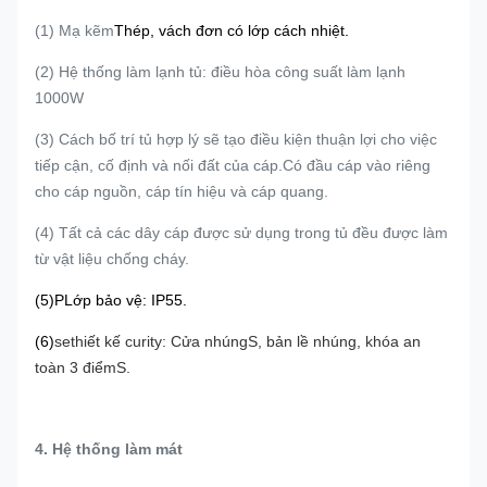
(1) Mạ kẽm
Thép, vách đơn có lớp cách nhiệt.
(2) Hệ thống làm lạnh tủ: điều hòa công suất làm lạnh
1000W
(3) Cách bố trí tủ hợp lý sẽ tạo điều kiện thuận lợi cho việc
tiếp cận, cố định và nối đất của cáp.Có đầu cáp vào riêng
cho cáp nguồn, cáp tín hiệu và cáp quang.
(4) Tất cả các dây cáp được sử dụng trong tủ đều được làm
từ vật liệu chống cháy.
(5)P
Lớp bảo vệ: IP55
.
(6)
se
thiết kế curity: Cửa nhúng
S
, bản lề nhúng, khóa an
toàn 3 điểm
S.
4.
Hệ thống làm mát