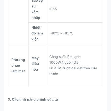
Bảo vệ
sự
IP55
xâm
nhập
Nhiệt
độ làm
-40°C～+85°C
việc
Công suất làm lạnh:
Máy
Phương
1000W;Nguồn điện:
điều
pháp
DC48V;Được cài đặt trên cửa
hòa
làm mát
trước
3. Các tính năng chính của tủ