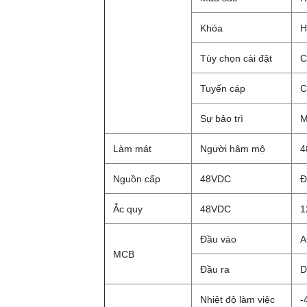
Khóa
H
Tùy chọn cài đặt
C
Tuyến cáp
C
Sự bảo trì
M
Làm mát
Người hâm mộ
4
Nguồn cấp
48VDC
Đ
Ắc quy
48VDC
1
Đầu vào
A
MCB
Đầu ra
D
Nhiệt độ làm việc
-