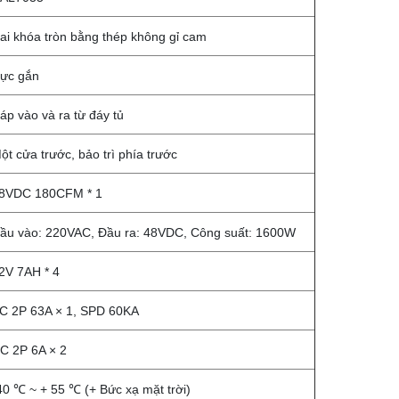
ai khóa tròn bằng thép không gỉ cam
ực gắn
áp vào và ra từ đáy tủ
ột cửa trước, bảo trì phía trước
8VDC 180CFM * 1
ầu vào: 220VAC, Đầu ra: 48VDC, Công suất: 1600W
2V 7AH * 4
C 2P 63A × 1, SPD 60KA
C 2P 6A × 2
40 ℃ ~ + 55 ℃ (+ Bức xạ mặt trời)