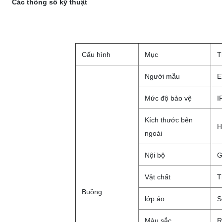
Các thông số kỹ thuật
Cấu hình
Mục
T
Người mẫu
E
Mức độ bảo vệ
I
Kích thước bên
H
ngoài
Nội bộ
G
Vật chất
T
Buồng
lớp áo
S
Màu sắc
R