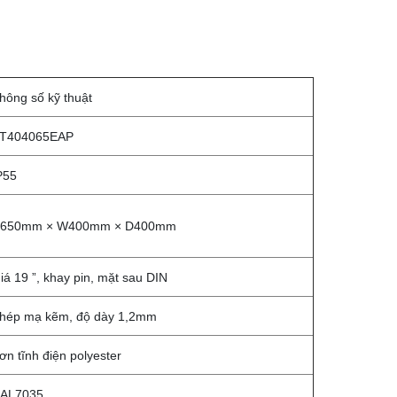
hông số kỹ thuật
T404065EAP
P55
650mm × W400mm × D400mm
iá 19 ”, khay pin, mặt sau DIN
hép mạ kẽm, độ dày 1,2mm
ơn tĩnh điện polyester
AL7035