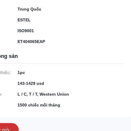
Trung Quốc
ESTEL
ISO9001
ET404065EAP
ộng sản
thiểu:
1pc
143-1429 usd
n:
L / C, T / T, Western Union
1500 chiếc mỗi tháng
y
g
i
ờ