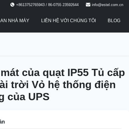
+8613752765943 / 86-0755 23592644
info@estel.com.cn
AN NHÀ MÁY
LIÊN HỆ VỚI CHÚNG TÔI
BLOG
mát của quạt IP55 Tủ cấp
ài trời Vỏ hệ thống điện
g của UPS
ản