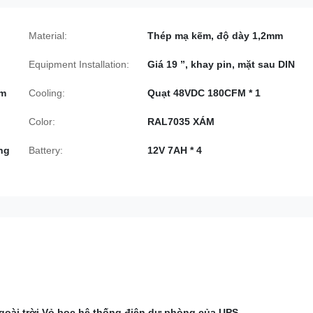
Material:
Thép mạ kẽm, độ dày 1,2mm
Equipment Installation:
Giá 19 ”, khay pin, mặt sau DIN
am
Cooling:
Quạt 48VDC 180CFM * 1
Color:
RAL7035 XÁM
ng
Battery:
12V 7AH * 4
ngoài trời Vỏ bọc hệ thống điện dự phòng của UPS