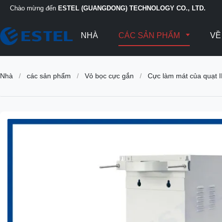
Chào mừng đến
ESTEL (GUANGDONG) TECHNOLOGY CO., LTD.
NHÀ
CÁC SẢN PHẨM
VỀ
Nhà
/
các sản phẩm
/
Vỏ bọc cực gắn
/
Cực làm mát của quạt I