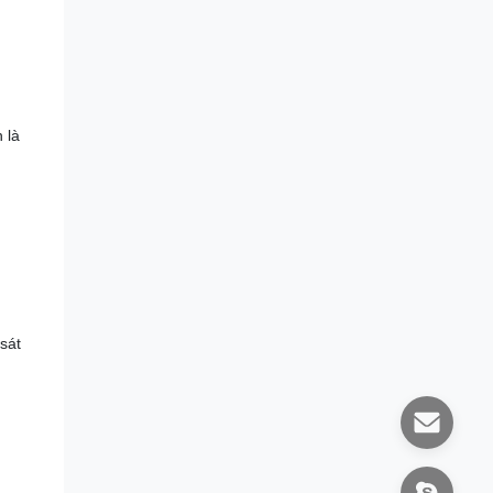
 là
sát