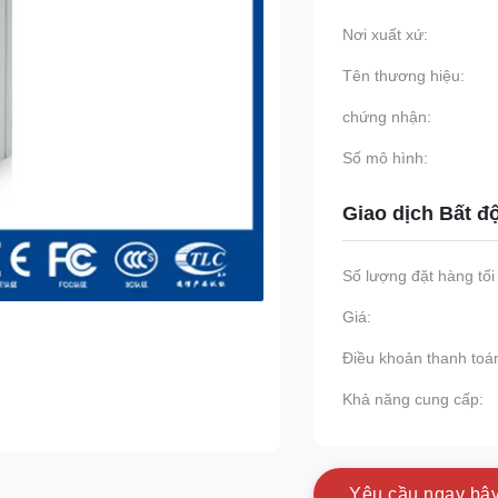
Nơi xuất xứ:
Tên thương hiệu:
chứng nhận:
Số mô hình:
Giao dịch Bất đ
Số lượng đặt hàng tối 
Giá:
Điều khoản thanh toá
Khả năng cung cấp:
Y
ê
u
c
ầ
u
n
g
a
y
b
â