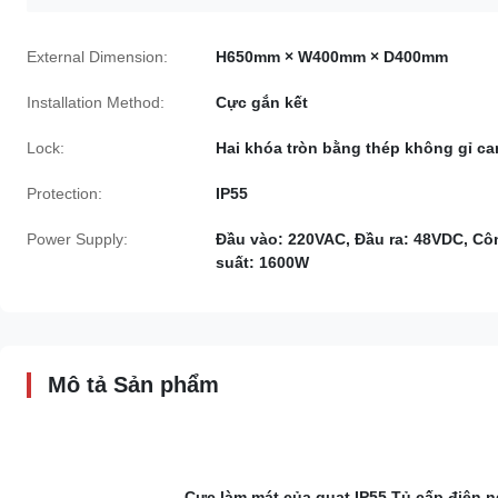
External Dimension:
H650mm × W400mm × D400mm
Installation Method:
Cực gắn kết
Lock:
Hai khóa tròn bằng thép không gỉ c
Protection:
IP55
Power Supply:
Đầu vào: 220VAC, Đầu ra: 48VDC, Cô
suất: 1600W
Mô tả Sản phẩm
Cực làm mát của quạt IP55 Tủ cấp điện 