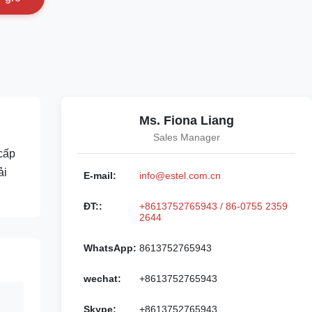
Ms. Fiona Liang
Sales Manager
cấp
ải
E-mail:
info@estel.com.cn
ĐT::
+8613752765943 / 86-0755 2359
2644
WhatsApp:
8613752765943
wechat:
+8613752765943
Skype:
+8613752765943