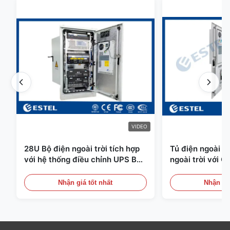
VIDEO
28U Bộ điện ngoài trời tích hợp
Tủ điện ngoài tr
với hệ thống điều chỉnh UPS Bộ
ngoài trời với C
pin lưu trữ năng lượng
Cảm biến cửa
Nhận giá tốt nhất
Nhận giá