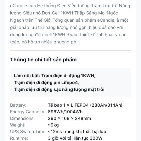
eCandle của Hệ thống Điện Viễn thông Trạm Lưu trữ Năng
lượng Siêu nhỏ Đơn-Cell 1KWH Thắp Sáng Mọi Ngóc
Ngách trên Thế Giới Tổng quan sản phẩm eCandle là một
giải pháp lưu trữ năng lượng nhỏ gọn, hiệu quả cao với
dung lượng đơn-cell 1KWH. Được thiết kế linh hoạt và an
toàn, nó hỗ trợ nhiều phương ph...
Thông tin chi tiết sản phẩm
Làm nổi bật:
Trạm điện di động 1KWH
,
Trạm điện di động pin Lifepo4
,
Trạm điện di động sạc năng lượng mặt trời
​​Battery​:
Tế bào 1 × LIFEPO4 (280Ah/314Ah)
​​Energy Capacity​:
896Wh/1004Wh
​​Dimensions​:
290 × 168 × 248mm
​​Weight​:
≤9kg
UPS Switch Time:
<12ms trong khi thất bại lưới
Runtime:
3 giờ với tải liên tục 300W