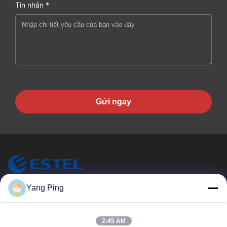
Tin nhắn *
Gửi ngay
ESTEL (GUANGDONG) TECHNOLOGY CO., LTD.
Yang Ping
ESTEL ((GUANGDONG) TECHNOLOGY CO., LTD
Liên Kết Nhanh
2:45 AM