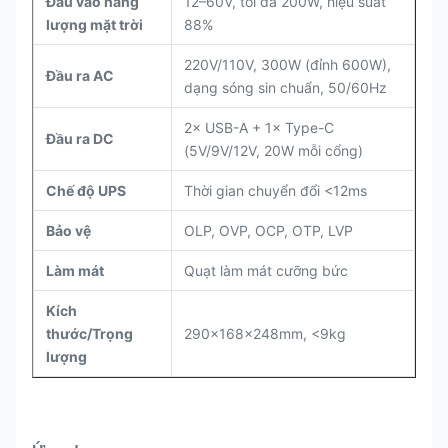
Đầu vào năng
12–60V, tối đa 200W, hiệu suất
lượng mặt trời
88%
220V/110V, 300W (đỉnh 600W),
Đầu ra AC
dạng sóng sin chuẩn, 50/60Hz
2× USB-A + 1× Type-C
Đầu ra DC
(5V/9V/12V, 20W mỗi cổng)
Chế độ UPS
Thời gian chuyển đổi <12ms
Bảo vệ
OLP, OVP, OCP, OTP, LVP
Làm mát
Quạt làm mát cưỡng bức
Kích
thước/Trọng
290×168×248mm, <9kg
lượng