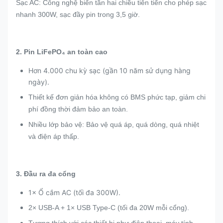
Sạc AC: Công nghệ biến tần hai chiều tiên tiến cho phép sạc
nhanh 300W, sạc đầy pin trong 3,5 giờ.
2. Pin LiFePO₄ an toàn cao
Hơn 4.000 chu kỳ sạc (gần 10 năm sử dụng hàng
ngày).
Thiết kế đơn giản hóa không có BMS phức tạp, giảm chi
phí đồng thời đảm bảo an toàn.
Nhiều lớp bảo vệ: Bảo vệ quá áp, quá dòng, quá nhiệt
và điện áp thấp.
3. Đầu ra đa cổng
1× Ổ cắm AC (tối đa 300W).
2× USB-A + 1× USB Type-C (tối đa 20W mỗi cổng).
Tương thích với các thiết bị như điện thoại, máy tính